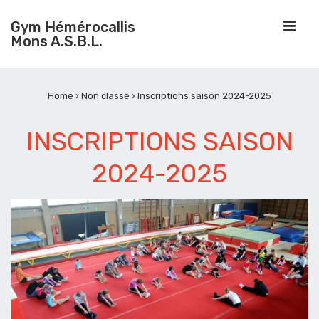
↓
ME
Gym Hémérocallis
passer
Mons A.S.B.L.
au
contenu
MAIN
principal
Home
›
Non classé
›
Inscriptions saison 2024-2025
NAVIGATION
INSCRIPTIONS SAISON
2024-2025