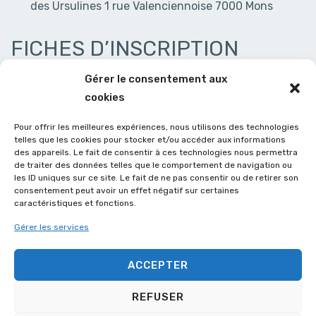
des Ursulines 1 rue Valenciennoise 7000 Mons
FICHES D’INSCRIPTION
Gérer le consentement aux
Fiche d’inscription 2024-2025 – GAM/GAF àpd 3 ans
cookies
Pour offrir les meilleures expériences, nous utilisons des technologies
Fiche d’inscription 2024-2025 – Adultes + de 15 ans
telles que les cookies pour stocker et/ou accéder aux informations
des appareils. Le fait de consentir à ces technologies nous permettra
de traiter des données telles que le comportement de navigation ou
NAVIGATION
Previous
Next
‹ Fête du club
Suspension des inscriptions ›
les ID uniques sur ce site. Le fait de ne pas consentir ou de retirer son
Post
Post
consentement peut avoir un effet négatif sur certaines
DE
caractéristiques et fonctions.
is
is
L’ARTICLE
Gérer les services
MENU
Accueil
Les horaires
Tarifs
Nos salles
Nos partenaires
Mentions légales
Politique de cookies (UE)
DU
ACCEPTER
BAS
REFUSER