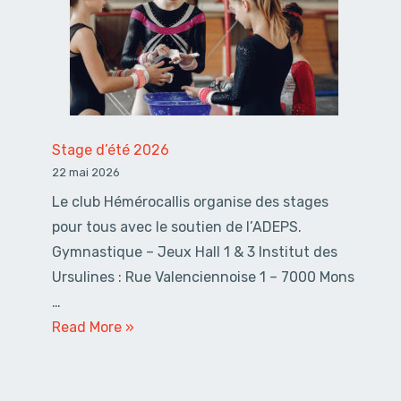
Tous »
2026
–
2027
Stage d’été 2026
22 mai 2026
Le club Hémérocallis organise des stages
pour tous avec le soutien de l’ADEPS.
Gymnastique – Jeux Hall 1 & 3 Institut des
Ursulines : Rue Valenciennoise 1 – 7000 Mons
…
Stage
Read More »
d’été
2026