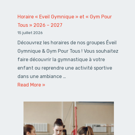
« Cours
adultes »
Horaire « Eveil Gymnique » et « Gym Pour
2026
Tous » 2026 – 2027
–
15 juillet 2026
2027
Découvrez les horaires de nos groupes Éveil
Gymnique & Gym Pour Tous ! Vous souhaitez
faire découvrir la gymnastique à votre
enfant ou reprendre une activité sportive
dans une ambiance …
Horaire
Read More »
« Eveil
Gymnique »
et
« Gym
Pour